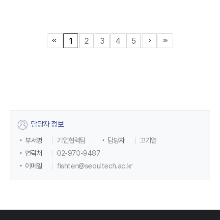
1
2
3
4
5
담당자 정보
부서명
기업협력팀
담당자
고기열
연락처
02-970-9487
이메일
fishten@seoultech.ac.kr