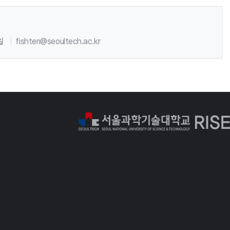
일
fishten@seoultech.ac.kr