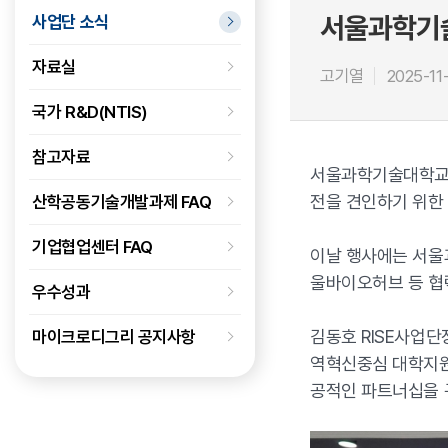
서울과학기술
사업단 소식
자료실
고기열
2025-11
국가 R&D(NTIS)
참고자료
서울과학기술대학교(총
전을 견인하기 위한 
산학공동기술개발과제 FAQ
기업협업센터 FAQ
이날 행사에는 서울
울바이오허브 등 협
우수성과
김동호 RISE사업
마이크로디그리 공지사항
역혁신중심 대학지원
공적인 파트너십을 