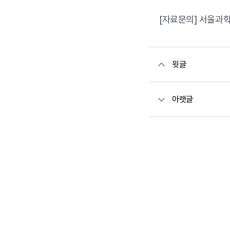
[자료문의] 서울과학기
윗글
아랫글