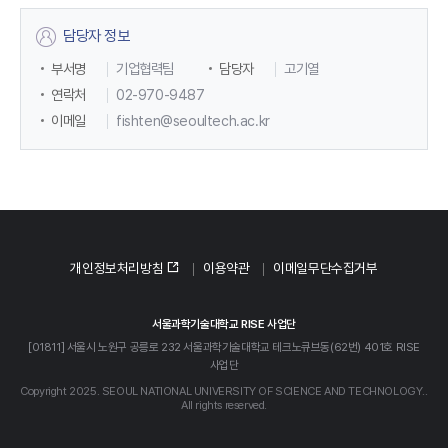
담당자 정보
부서명
기업협력팀
담당자
고기열
연락처
02-970-9487
이메일
fishten@seoultech.ac.kr
개인정보처리방침
이용약관
이메일무단수집거부
서울과학기술대학교 RISE 사업단
[01811] 서울시 노원구 공릉로 232 서울과학기술대학교 테크노큐브동(62번) 401호 RISE
사업단
Copyright 2025. SEOUL NATIONAL UNIVERSITY OF SCIENCE AND TECHNOLOGY..
All rights reserved.