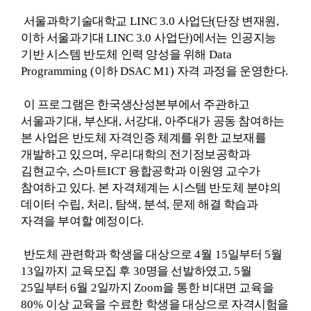
서울과학기술대학교
LINC 3.0
사업단
(
단장 변재원
,
이하 서울과기대
LINC 3.0
사업단
)
에서는 인공지능
기반 시스템 반도체 인력 양성을 위해
Data
Programming (
이하
DSAC M1)
자격 과정을 운영한다
.
이 프로그램은 한국생산성본부에서 주관하고
서울과기대
,
부산대
,
서강대
,
아주대가 공동 참여하는
본 사업은 반도체 자격인증 체계를 위한 교보재를
개발하고 있으며
,
우리대학의 전기정보공학과
김현교수
,
스마트
ICT
융합공학과 이원영 교수가
참여하고 있다
.
본 자격체계는 시스템 반도체 분야의
데이터 수립
,
처리
,
탐색
,
분석
,
문제 해결 학습과
자격을 부여할 예정이다
.
반도체 관련학과 학생을 대상으로
4
월
15
일부터
5
월
13
일까지 교육모집 후
30
명을 선발하였고
, 5
월
25
일부터
6
월
2
일까지
Zoom
을 통한 비대면 교육을
80%
이상 교육을 수료한 학생을 대상으로 자격시험을