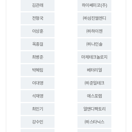
김관래
하이쎄미코(주)
전형국
㈜삼진엘엔디
이상훈
㈜하이젠
옥종걸
㈜나인솔
최병준
마제테크놀로지
박혜림
베터리얼
이대영
㈜준일테크
석재영
에스포랩
최민기
알앤디팩토리
강수민
㈜스타닉스