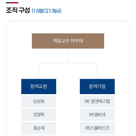
조직 구성
(16명/21개사)
책임교수 박우태
참여교원
참여기업
김성동
㈜ 알앤에스랩
조영학
㈜엠씨넷
표순재
㈜스몰머신즈