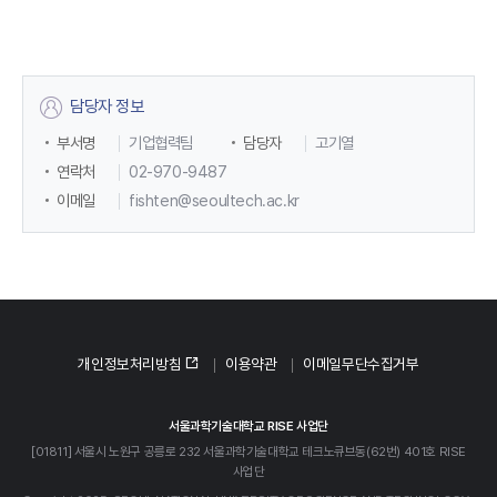
담당자 정보
부서명
기업협력팀
담당자
고기열
연락처
02-970-9487
이메일
fishten@seoultech.ac.kr
개인정보처리방침
이용약관
이메일무단수집거부
서울과학기술대학교 RISE 사업단
[01811] 서울시 노원구 공릉로 232 서울과학기술대학교 테크노큐브동(62번) 401호 RISE
사업단