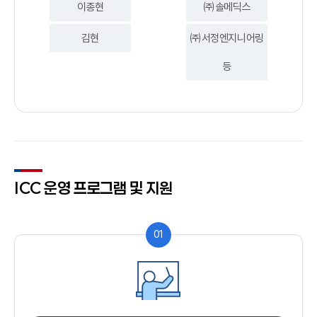
이종현
㈜솔메딕스
김현
㈜서정엔지니어링
등
ICC 운영 프로그램 및 지원
01