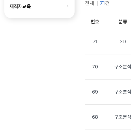
전체
71
건
재직자교육
번호
분류
71
3D
70
구조분
69
구조분
68
구조분