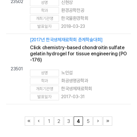
23502
신현상
성명
환경공학전공
학과
한국물환경학회
개최기관명
2018-03-23
발표일자
[2017년 한국생체재료학회 춘계학술대회]
Click chemistry-based chondroitin sulfate
gelatin hydrogel for tissue engineering (PO
-176)
23501
노인섭
성명
화공생명공학과
학과
한국생체재료학회
개최기관명
2017-03-31
발표일자
1
2
3
4
5