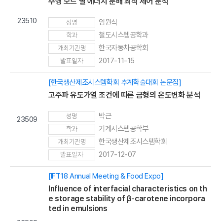
주행 모드 별 에너지 분배 최적 제어 분석
23510
임원식
성명
철도시스템공학과
학과
한국자동차공학회
개최기관명
2017-11-15
발표일자
[한국생산제조시스템학회 추계학술대회 논문집]
고주파 유도가열 조건에 따른 금형의 온도변화 분석
박근
성명
23509
기계시스템공학부
학과
한국생산제조시스템학회
개최기관명
2017-12-07
발표일자
[IFT18 Annual Meeting & Food Expo]
Influence of interfacial characteristics on th
e storage stability of β-carotene incorpora
ted in emulsions