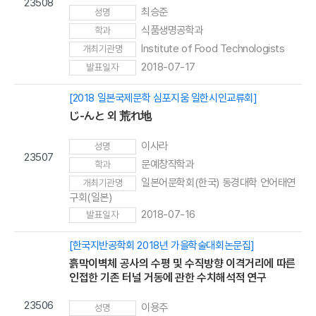
23508
최승준
성명
식품생명공학과
학과
Institute of Food Technologists
개최기관명
2018-07-17
발표일자
[2018 일본국제문학 심포지움 일한시인교류회]
じ-んと 외 荒れ地
이사라
성명
23507
문예창작학과
학과
일본어문학회(한국) 동경대학 언어태연
개최기관명
구회(일본)
2018-07-16
발표일자
[한국지반공학회 2018년 가을학술대회논문집]
흙막이벽체 공사의 수평 및 수직방향 이격거리에 따른
인접한 기존 터널 거동에 관한 수치해석적 연구
23506
이용주
성명